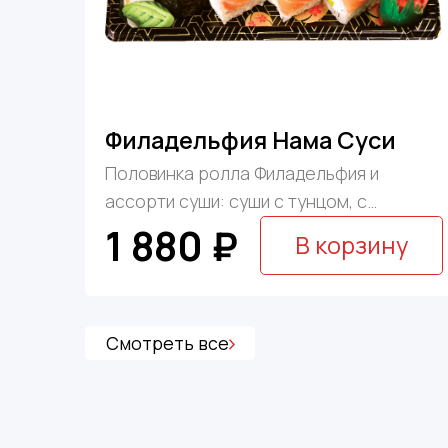
Филадельфия Нама Суси
Половинка ролла Филадельфия и
ассорти суши: суши с тунцом, с
моркисм окунем, с лососем, с морским
1 880 ₽
В корзину
гребешком, отварной креветкой и с
икрой лосося ...
Смотреть все