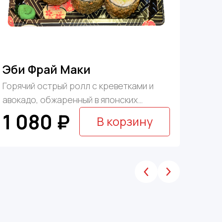
Эби Фрай Маки
Кал
Горячий острый ролл с креветками и
Поло
авокадо, обжаренный в японских
копчё
хрустящих сухарях ...
1 080 ₽
1 
В корзину