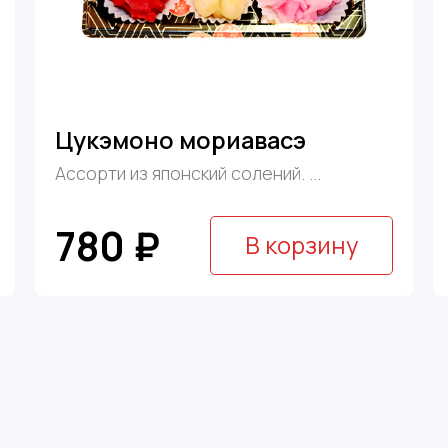
Цукэмоно мориавасэ
Ассорти из японский солений. ...
780 ₽
В корзину