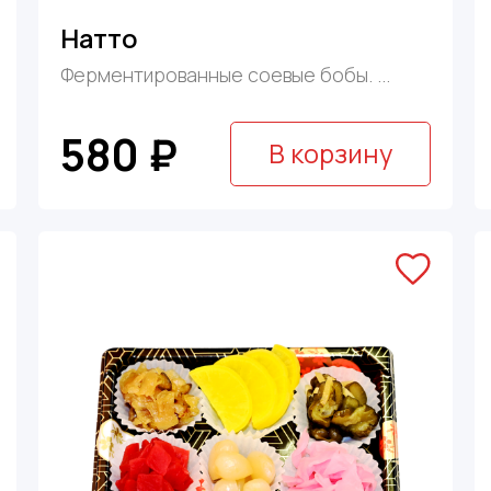
Натто
Ферментированные соевые бобы. ...
580 ₽
В корзину