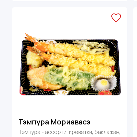
Тэмпура Мориавасэ
Тэмпура - ассорти: креветки, баклажан,