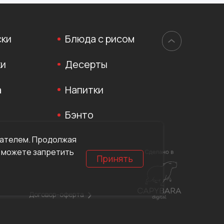
ски
Блюда с рисом
ки
Десерты
а
Напитки
Бэнто
вателем. Продолжая
ы можете запретить
Принять
Договор-оферта