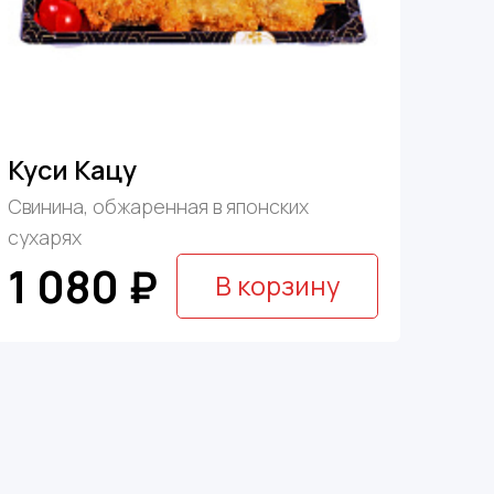
Куси Кацу
Свинина, обжаренная в японских
сухарях
1 080 ₽
В корзину