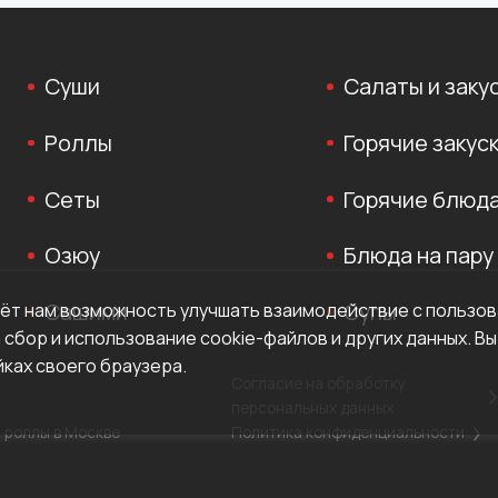
Суши
Салаты и заку
Роллы
Горячие закус
Сеты
Горячие блюд
Озюу
Блюда на пару
Сашими
Супы
аёт нам возможность улучшать взаимодействие с пользо
 сбор и использование cookie-файлов и других данных. В
ках своего браузера.
Согласие на обработку
персональных данных
и роллы в Москве
Политика конфиденциальности