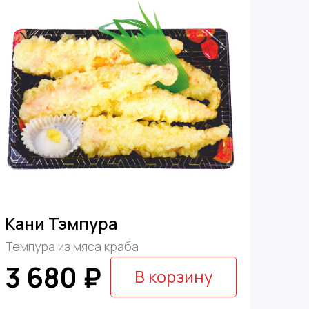
Кани Тэмпура
Темпура из мяса краба
3 680 ₽
В корзину