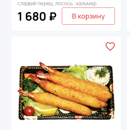
сладкий перец, лосось , кальмар
1 680 ₽
В корзину