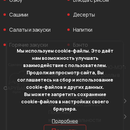
Сашими
Десерты
Салаты и закуски
Напитки
Горячие закуски
Бэнто
Мы используем cookie-файлы. Это даёт
нам возможность улучшать
взаимодействие с пользователем.
© 2003 - 2026 Ресторан "Ю-МЭ":
Продолжая просмотр сайта, Вы
самые вкусные суши и роллы в
соглашаетесь на сбор и использование
Москве
cookie-файлов и других данных.
Вы можете запретить сохранение
Согласие на обработку
cookie-файлов в настройках своего
персональных данных
браузера.
Политика
конфиденциальности
Подробнее