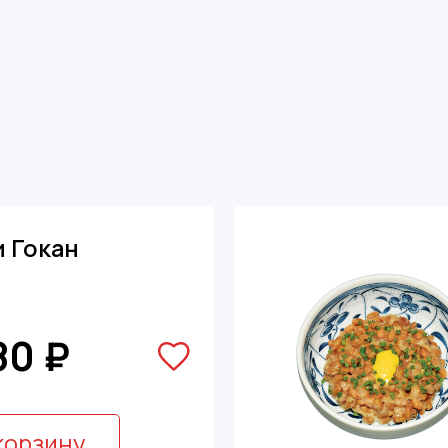
и Гокан
80 ₽
корзину