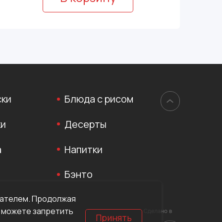
ски
Блюда с рисом
ки
Десерты
а
Напитки
Бэнто
вателем. Продолжая
ы можете запретить
Принять