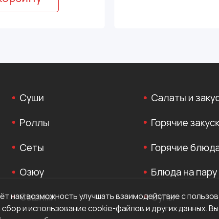
Суши
Салаты и заку
Роллы
Горячие закус
Сеты
Горячие блюд
Озюу
Блюда на пару
Сашими
Супы
аёт нам возможность улучшать взаимодействие с пользо
 сбор и использование cookie-файлов и других данных. В