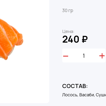
30 гр
Цена:
240 ₽
–
+
СОСТАВ:
Лосось, Васаби, Суш