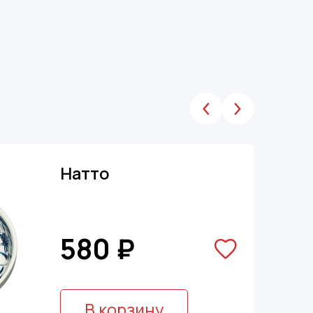
Натто
580 ₽
В корзину