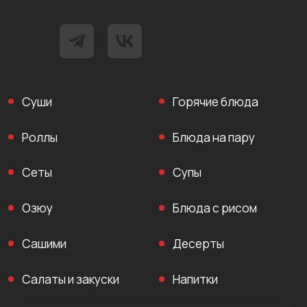
Суши
Горячие блюда
Роллы
Блюда на пару
Сеты
Супы
Озюу
Блюда с рисом
Сашими
Десерты
Салаты и закуски
Напитки