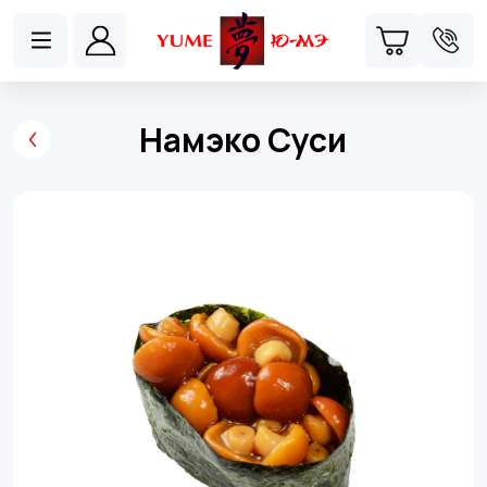
Намэко Суси