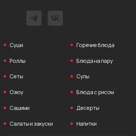
Суши
Горячие блюда
Роллы
Блюда на пару
Сеты
Супы
Озюу
Блюда с рисом
Сашими
Десерты
Салаты и закуски
Напитки