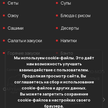
Сеты
Супы
Озюу
Блюда с рисом
Сашими
Десерты
Салаты и закуски
Напитки
Горячие закуски
Бэнто
Мы используем cookie-файлы. Это даёт
нам возможность улучшать
взаимодействие с пользователем.
© 2003 - 2026 Ресторан "Ю-МЭ":
Продолжая просмотр сайта, Вы
самые вкусные суши и роллы в
соглашаетесь на сбор и использование
Москве
cookie-файлов и других данных.
Вы можете запретить сохранение
Согласие на обработку
cookie-файлов в настройках своего
персональных данных
браузера.