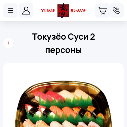
Токузёо Суси 2
персоны