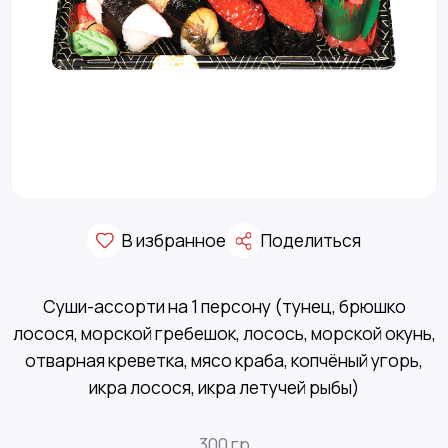
В избранное
Поделиться
Суши-ассорти на 1 персону (тунец, брюшко
лосося, морской гребешок, лосось, морской окунь,
отварная креветка, мясо краба, копчёный угорь,
икра лосося, икра летучей рыбы)
300 гр