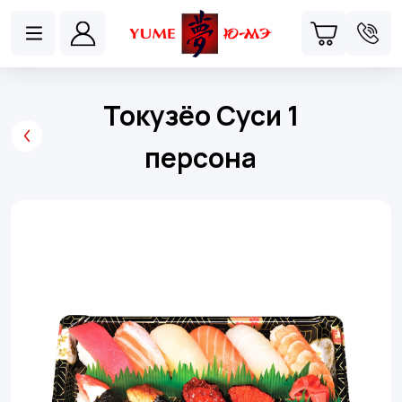
Токузёо Суси 1
персона