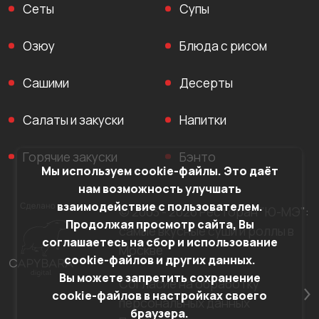
Сеты
Супы
Озюу
Блюда с рисом
Сашими
Десерты
Салаты и закуски
Напитки
Горячие закуски
Бэнто
Мы используем cookie-файлы. Это даёт
нам возможность улучшать
взаимодействие с пользователем.
© 2003 - 2026 Ресторан "Ю-МЭ":
Продолжая просмотр сайта, Вы
самые вкусные суши и роллы в
соглашаетесь на сбор и использование
Москве
cookie-файлов и других данных.
Вы можете запретить сохранение
Согласие на обработку
cookie-файлов в настройках своего
персональных данных
браузера.