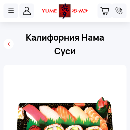
Калифорния Нама
Суси