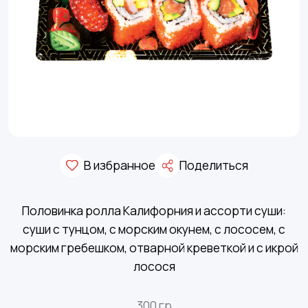
В избранное
Поделиться
Половинка ролла Калифорния и ассорти суши:
суши с тунцом, с морским окунем, с лососем, с
морским гребешком, отварной креветкой и с икрой
лосося
300 гр