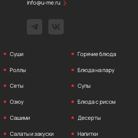
info@u-me.ru
Суши
Горячие блюда
Роллы
Блюда на пару
Сеты
Супы
Озюу
Блюда с рисом
Сашими
Десерты
Салаты и закуски
Напитки