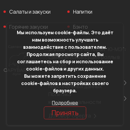
Салаты и закуски
Напитки
Горячие закуски
Бэнто
Мы используем cookie-файлы. Это даёт
нам возможность улучшать
взаимодействие с пользователем.
© 2003 - 2026 Ресторан "Ю-МЭ":
Продолжая просмотр сайта, Вы
самые вкусные суши и роллы в
соглашаетесь на сбор и использование
Москве
cookie-файлов и других данных.
Вы можете запретить сохранение
Согласие на обработку
cookie-файлов в настройках своего
персональных данных
браузера.
Политика
конфиденциальности
Подробнее
Принять
Договор-оферта