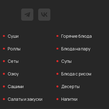
Суши
Горячие блюда
Роллы
Блюда на пару
Сеты
Супы
Озюу
Блюда с рисом
Сашими
Десерты
Салаты и закуски
Напитки