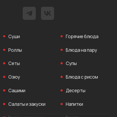
Суши
Горячие блюда
Роллы
Блюда на пару
Сеты
Супы
Озюу
Блюда с рисом
Сашими
Десерты
Салаты и закуски
Напитки